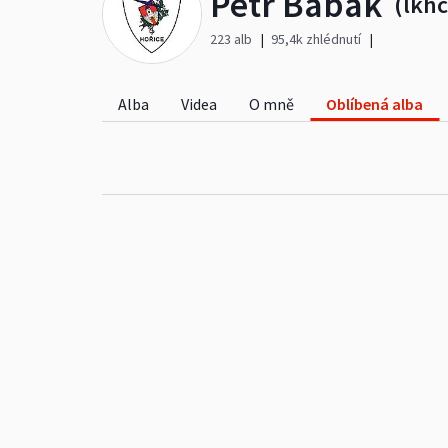
Petr Babák
(lkhc
223 alb
95,4k zhlédnutí
Alba
Videa
O mně
Oblíbená alba