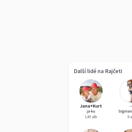
Další lidé na Rajčeti
Jana+Kurt
ja-ku
bigman
145 alb
9 