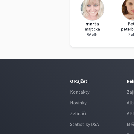
marta
Pe
majticka
peterb
56 alb
2 a
O Rajčeti
Re
Kontakty
Zaj
Novinky
Alb
Zelináři
API
Statistiky DSA
Měř