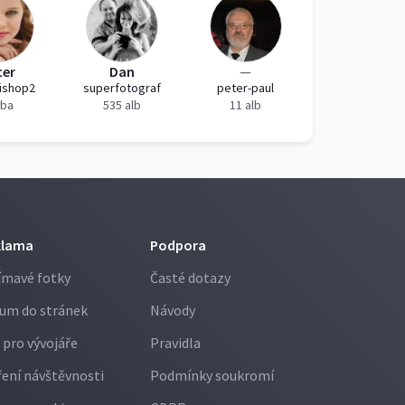
ter
Dan
—
ishop2
superfotograf
peter-paul
lba
535 alb
11 alb
klama
Podpora
ímavé fotky
Časté dotazy
um do stránek
Návody
 pro vývojáře
Pravidla
ení návštěvnosti
Podmínky soukromí