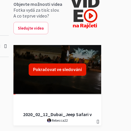
Objevte možnosti videa
Fotka vydá za tisíc slov.
A co teprve video?
Sledujte videa
Pokračovat ve sledování
2020_02_12_Dubai_Jeep Safari v
Rebecca22
poušti - Arabská poušt