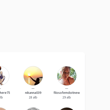
—
—
—
here75
nikanna039
filosofemdoitnew
alb
28 alb
29 alb