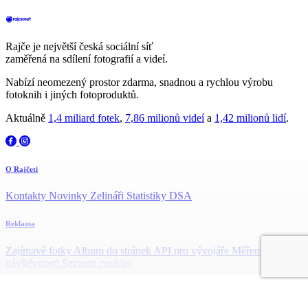
Rajče je největší česká sociální síť
zaměřená na sdílení fotografií a videí.
Nabízí neomezený prostor zdarma, snadnou a rychlou výrobu
fotoknih i jiných fotoproduktů.
Aktuálně
1,4 miliard fotek
,
7,86 milionů videí
a
1,42 milionů lidí
.
O Rajčeti
Kontakty
Novinky
Zelináři
Statistiky DSA
Reklama
Zajímavé fotky
Album do stránek
API pro vývojáře
Měření
návštěvnosti
Seznam cookies
Podpora