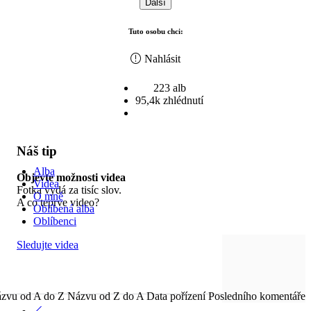
Další
Tuto osobu chci:
Nahlásit
223 alb
95,4k zhlédnutí
Náš tip
Alba
Objevte možnosti videa
Videa
Fotka vydá za tisíc slov.
O mně
A co teprve video?
Oblíbená alba
Oblíbenci
Sledujte videa
zvu od A do Z
Názvu od Z do A
Data pořízení
Posledního komentáře